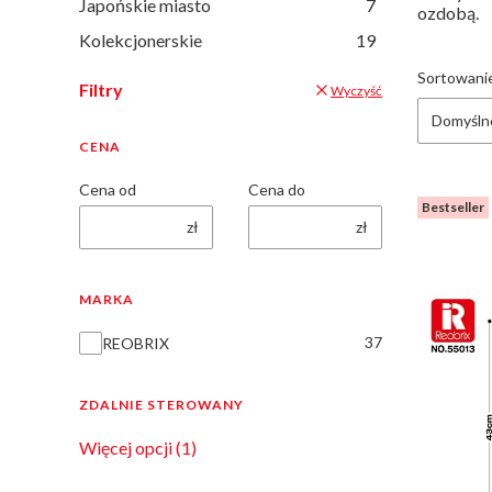
Japońskie miasto
7
ozdobą.
Kolekcjonerskie
19
Lista
Sortowani
Filtry
Wyczyść
Domyśln
CENA
Cena od
Cena do
Bestseller
zł
zł
MARKA
Marka
37
REOBRIX
ZDALNIE STEROWANY
Zdalnie sterowany
Więcej opcji (1)