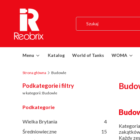
Menu
Katalog
World of Tanks
WOMA
Strona główna
Budowle
Budo
Podkategorie i filtry
w kategorii: Budowle
Podkategorie
Budow
Wielka Brytania
4
Kategori
Średniowieczne
15
zakątków 
Każdy zes