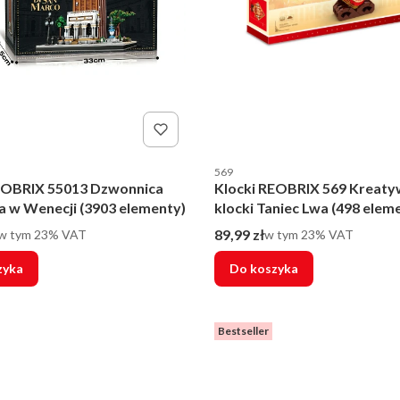
nta
Kod producenta
569
EOBRIX 55013 Dzwonnica
Klocki REOBRIX 569 Kreat
a w Wenecji (3903 elementy)
klocki Taniec Lwa (498 ele
to
Cena brutto
w tym %s VAT
89,99 zł
w tym %s VAT
w tym
23%
VAT
w tym
23%
VAT
zyka
Do koszyka
Bestseller