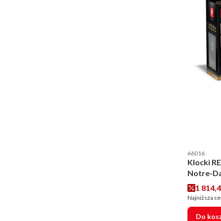
Kod produce
66016
Klocki R
Notre-D
Cena p
1 814,4
Najniższa ce
Do kos