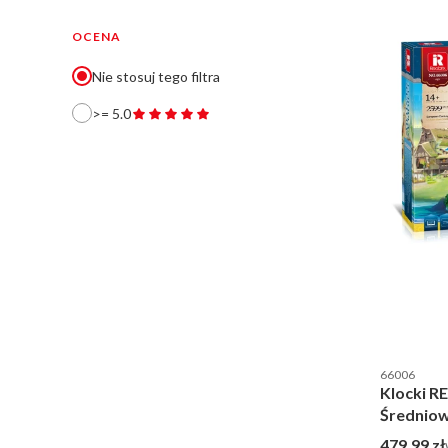
OCENA
Nie stosuj tego filtra
>= 5.0
Kod produce
66006
Klocki R
Średniow
(2599 el
Cena brut
479,99 zł