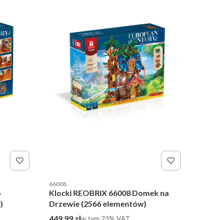
Kod producenta
66008
p
Klocki REOBRIX 66008 Domek na
)
Drzewie (2566 elementów)
Cena brutto
449,99 zł
w tym %s VAT
w tym
23%
VAT