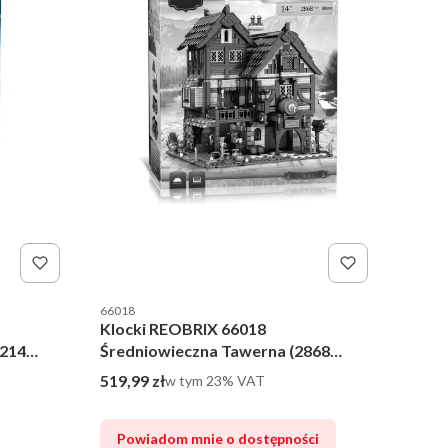
Kod producenta
66018
Klocki REOBRIX 66018
3214
Średniowieczna Tawerna (2868
elementów)
Cena brutto
519,99 zł
w tym %s VAT
w tym
23%
VAT
Powiadom mnie o dostępności