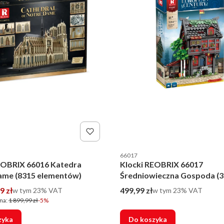
nta
Kod producenta
66017
EOBRIX 66016 Katedra
Klocki REOBRIX 66017
ame (8315 elementów)
Średniowieczna Gospoda (
elementów)
romocyjna brutto
Cena brutto
9 zł
w tym %s VAT
499,99 zł
w tym %s VAT
w tym
23%
VAT
w tym
23%
VAT
na:
1 899,99 zł
-5%
zyka
Do koszyka