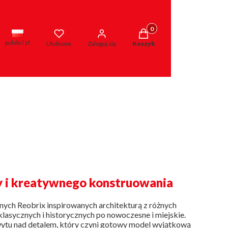
Produkty w koszyku: 0. Zo
polski / zł
Ulubione
Zaloguj się
Koszyk
y i kreatywnego konstruowania
ych Reobrix inspirowanych architekturą z różnych
lasycznych i historycznych po nowoczesne i miejskie.
hwytu nad detalem, który czyni gotowy model wyjątkową