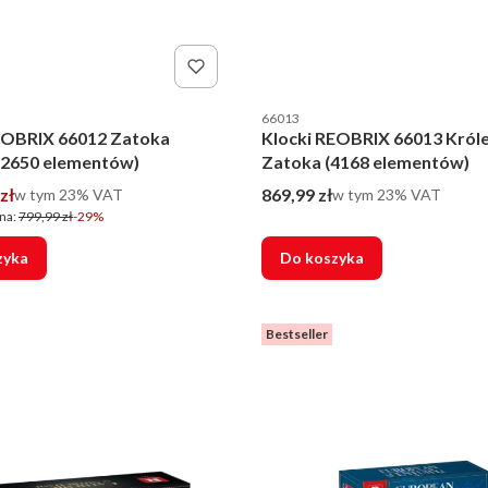
nta
Kod producenta
66013
EOBRIX 66012 Zatoka
Klocki REOBRIX 66013 Król
(2650 elementów)
Zatoka (4168 elementów)
romocyjna brutto
Cena brutto
zł
w tym %s VAT
869,99 zł
w tym %s VAT
w tym
23%
VAT
w tym
23%
VAT
na:
799,99 zł
-29%
zyka
Do koszyka
Bestseller