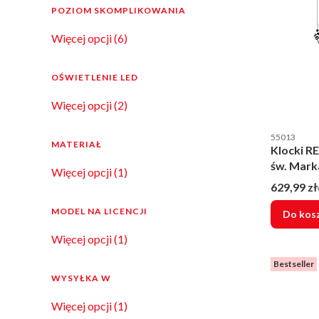
POZIOM SKOMPLIKOWANIA
Poziom skomplikowania
Więcej opcji (6)
OŚWIETLENIE LED
Oświetlenie LED
Więcej opcji (2)
Kod produce
55013
MATERIAŁ
Klocki R
św. Mark
Materiał
Więcej opcji (1)
Cena brut
629,99 zł
MODEL NA LICENCJI
Do kos
Model na licencji
Więcej opcji (1)
Bestseller
WYSYŁKA W
Wysyłka w
Więcej opcji (1)