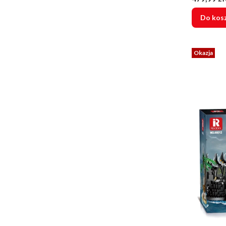
Do kos
Okazja