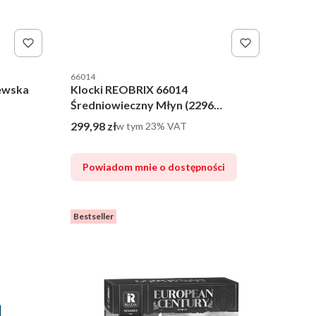
Kod producenta
66014
ewska
Klocki REOBRIX 66014
Średniowieczny Młyn (2296
elementów)
Cena brutto
299,98 zł
w tym %s VAT
w tym
23%
VAT
Powiadom mnie o dostępności
Bestseller