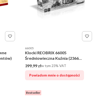
Kod producenta
66005
ywne
Klocki REOBRIX 66005
mentów)
Średniowieczna Kuźnia (2366
elementów)
Cena brutto
399,99 zł
w tym %s VAT
w tym
23%
VAT
Powiadom mnie o dostępności
Bestseller