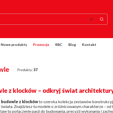
Wyczyść
Szukaj
Nowe produkty
Promocje
RBC
Blog
Kontakt
wle
Produkty:
37
le z klocków – odkryj świat architektur
a
budowle z klocków
to szeroka kolekcja zestawów konstrukcyjn
świata. Znajdziesz tu modele o zróżnicowanym charakterze – od k
taw to połączenie pasji do budowania, precyzji wykonania i zac