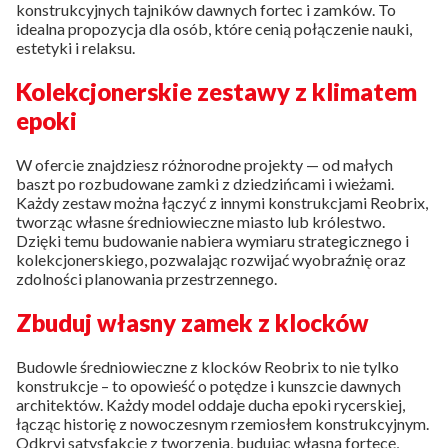
konstrukcyjnych tajników dawnych fortec i zamków. To
idealna propozycja dla osób, które cenią połączenie nauki,
estetyki i relaksu.
Kolekcjonerskie zestawy z klimatem
epoki
W ofercie znajdziesz różnorodne projekty — od małych
baszt po rozbudowane zamki z dziedzińcami i wieżami.
Każdy zestaw można łączyć z innymi konstrukcjami Reobrix,
tworząc własne średniowieczne miasto lub królestwo.
Dzięki temu budowanie nabiera wymiaru strategicznego i
kolekcjonerskiego, pozwalając rozwijać wyobraźnię oraz
zdolności planowania przestrzennego.
Zbuduj własny zamek z klocków
Budowle średniowieczne z klocków Reobrix to nie tylko
konstrukcje – to opowieść o potędze i kunszcie dawnych
architektów. Każdy model oddaje ducha epoki rycerskiej,
łącząc historię z nowoczesnym rzemiosłem konstrukcyjnym.
Odkryj satysfakcję z tworzenia, budując własną fortecę,