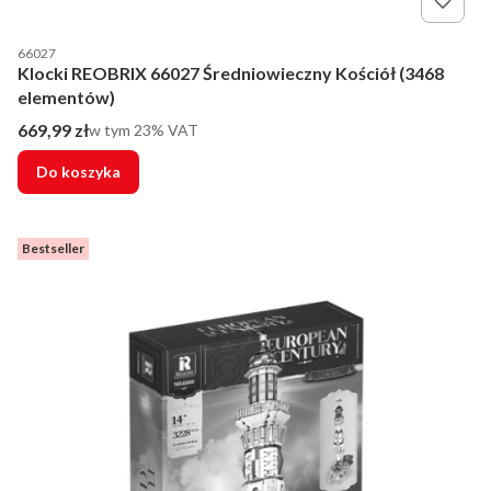
Kod producenta
66027
Klocki REOBRIX 66027 Średniowieczny Kościół (3468
elementów)
Cena brutto
669,99 zł
w tym %s VAT
w tym
23%
VAT
Do koszyka
Bestseller