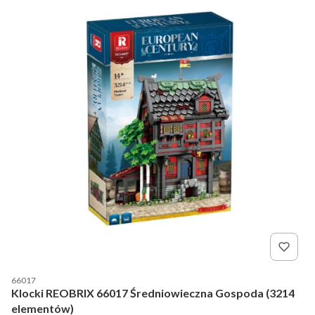
Kod producenta
66017
Klocki REOBRIX 66017 Średniowieczna Gospoda (3214
elementów)