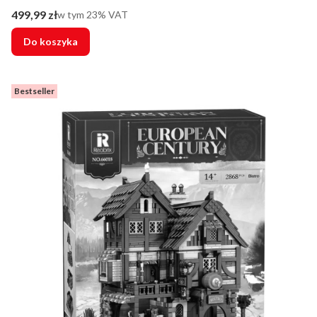
Cena brutto
499,99 zł
w tym %s VAT
w tym
23%
VAT
Do koszyka
Bestseller