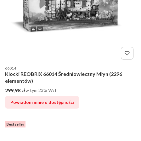
Kod producenta
66014
Klocki REOBRIX 66014 Średniowieczny Młyn (2296
elementów)
Cena brutto
299,98 zł
w tym %s VAT
w tym
23%
VAT
Powiadom mnie o dostępności
Bestseller