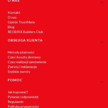
Linki w stopce
O NAS
Kontakt
O nas
Opinie TrustMate
Blog
REOBRIX Builders Club
OBSŁUGA KLIENTA
Metody płatności
Czas i koszty dostawy
Czas realizacji zamówienia
Zwroty i reklamacje
Szybkie zwroty
POMOC
Jak kupować?
Pytania i odpowiedzi
Regulamin
Polityka prywatności