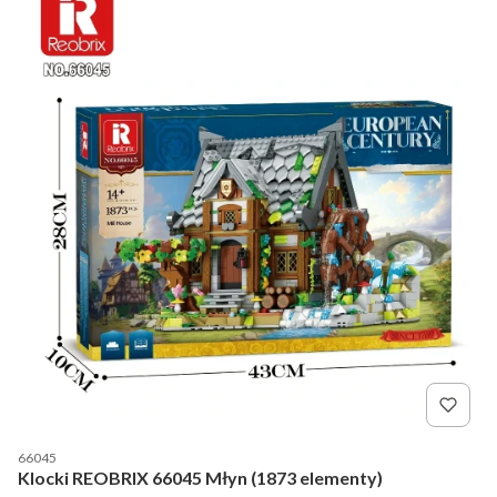
Kod producenta
66045
Klocki REOBRIX 66045 Młyn (1873 elementy)