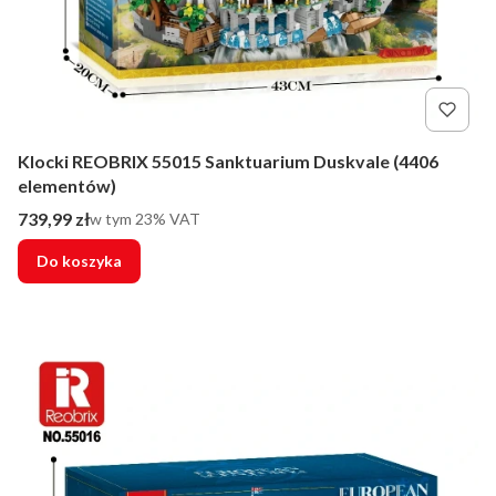
Klocki REOBRIX 55015 Sanktuarium Duskvale (4406
elementów)
Cena brutto
739,99 zł
w tym %s VAT
w tym
23%
VAT
Do koszyka