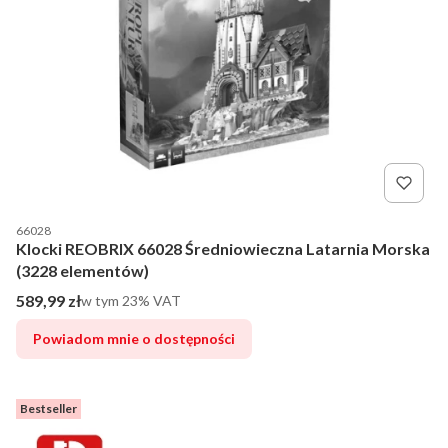
Kod producenta
66028
Klocki REOBRIX 66028 Średniowieczna Latarnia Morska
(3228 elementów)
Cena brutto
589,99 zł
w tym %s VAT
w tym
23%
VAT
Powiadom mnie o dostępności
Bestseller