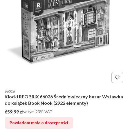
Kod producenta
66026
Klocki REOBRIX 66026 Średniowieczny bazar Wstawka
do książek Book Nook (2922 elementy)
Cena brutto
659,99 zł
w tym %s VAT
w tym
23%
VAT
Powiadom mnie o dostępności