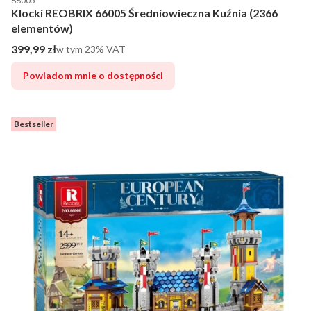
66005
Klocki REOBRIX 66005 Średniowieczna Kuźnia (2366
elementów)
Cena brutto
399,99 zł
w tym %s VAT
w tym
23%
VAT
Powiadom mnie o dostępności
Bestseller