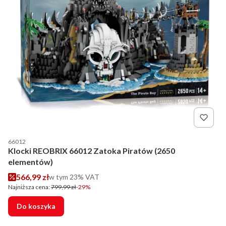
Kod producenta
66012
Klocki REOBRIX 66012 Zatoka Piratów (2650
elementów)
Cena promocyjna brutto
566,99 zł
w tym %s VAT
w tym
23%
VAT
Najniższa cena:
799,99 zł
-29%
Do koszyka