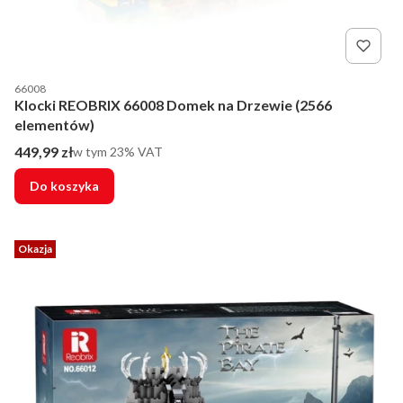
Kod producenta
66008
Klocki REOBRIX 66008 Domek na Drzewie (2566
elementów)
Cena brutto
449,99 zł
w tym %s VAT
w tym
23%
VAT
Do koszyka
Okazja