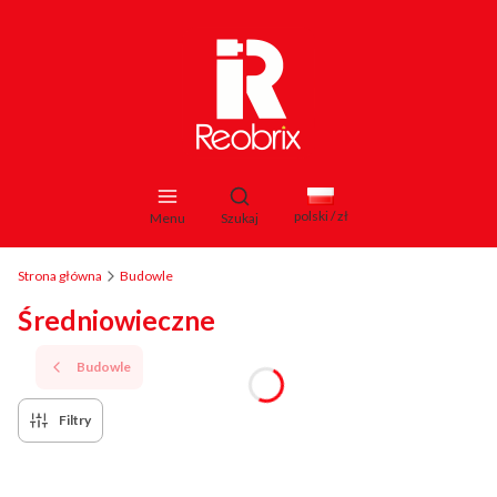
Otwórz wyszukiwarkę
polski / zł
Menu
Szukaj
Strona główna
Budowle
Średniowieczne
Budowle
Filtry