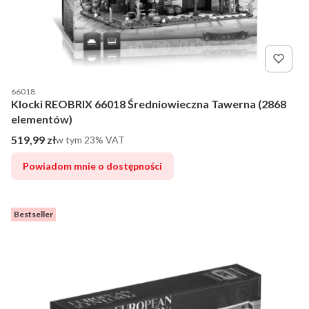
Kod producenta
66018
Klocki REOBRIX 66018 Średniowieczna Tawerna (2868
elementów)
Cena brutto
519,99 zł
w tym %s VAT
w tym
23%
VAT
Powiadom mnie o dostępności
Bestseller