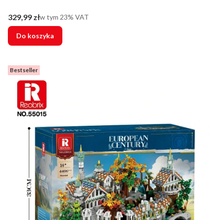
Cena brutto
329,99 zł
w tym %s VAT
w tym
23%
VAT
Do koszyka
Bestseller