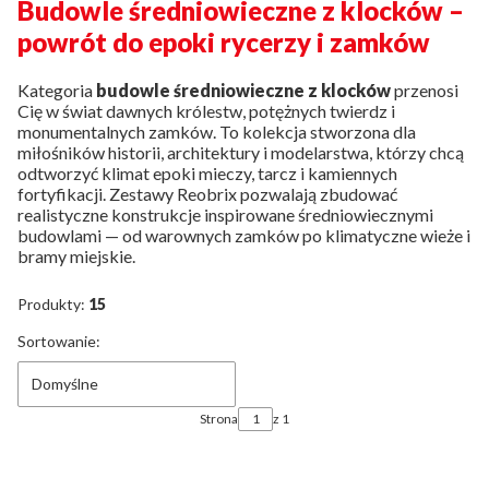
Budowle średniowieczne z klocków –
powrót do epoki rycerzy i zamków
Kategoria
budowle średniowieczne z klocków
przenosi
Cię w świat dawnych królestw, potężnych twierdz i
monumentalnych zamków. To kolekcja stworzona dla
miłośników historii, architektury i modelarstwa, którzy chcą
odtworzyć klimat epoki mieczy, tarcz i kamiennych
fortyfikacji. Zestawy Reobrix pozwalają zbudować
realistyczne konstrukcje inspirowane średniowiecznymi
budowlami — od warownych zamków po klimatyczne wieże i
bramy miejskie.
Produkty:
15
Lista produktów
Sortowanie:
Domyślne
Strona
z 1