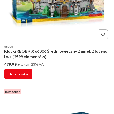
Kod producenta
66006
Klocki REOBRIX 66006 Średniowieczny Zamek Złotego
Lwa (2599 elementów)
Cena brutto
479,99 zł
w tym %s VAT
w tym
23%
VAT
Do koszyka
Bestseller