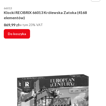
Kod producenta
66013
Klocki REOBRIX 66013 Królewska Zatoka (4168
elementów)
Cena brutto
869,99 zł
w tym %s VAT
w tym
23%
VAT
Do koszyka