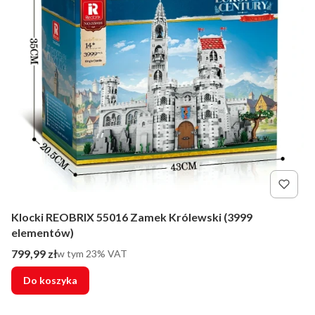
Klocki REOBRIX 55016 Zamek Królewski (3999
elementów)
Cena brutto
799,99 zł
w tym %s VAT
w tym
23%
VAT
Do koszyka