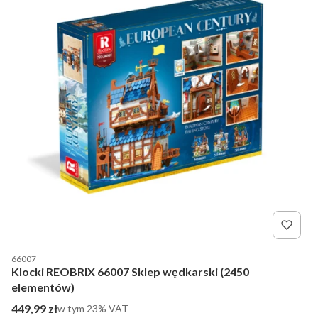
Kod producenta
66007
Klocki REOBRIX 66007 Sklep wędkarski (2450
elementów)
Cena brutto
449,99 zł
w tym %s VAT
w tym
23%
VAT