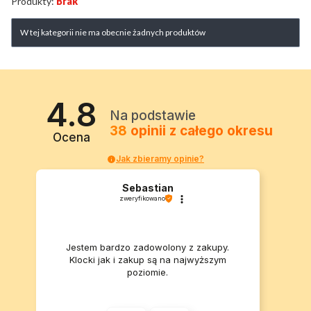
Produkty:
Brak
Lista produktów
W tej kategorii nie ma obecnie żadnych produktów
4.8
Na podstawie
38
opinii
z całego okresu
Ocena
Jak zbieramy opinie?
Sebastian
zweryfikowano
Jestem bardzo zadowolony z zakupy.
Klocki jak i zakup są na najwyższym
poziomie.