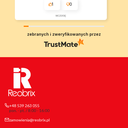
1
0
wczoraj
zebranych i zweryfikowanych przez
+48 539 263 055
pon. - pt. / 8:00 - 16:00
zamowienia@reobrix.pl