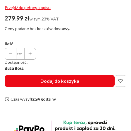
Przejdź do pełnego opisu
Cena
279,99 zł
w tym 23% VAT
w tym
23%
VAT
Ceny podane bez kosztów dostawy.
Ilość
szt.
Dostępność:
duża ilość
Dodaj do koszyka
Czas wysyłki:
24 godziny