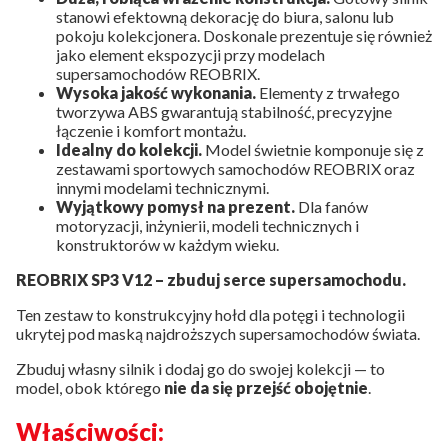
stanowi efektowną dekorację do biura, salonu lub
pokoju kolekcjonera. Doskonale prezentuje się również
jako element ekspozycji przy modelach
supersamochodów REOBRIX.
Wysoka jakość wykonania.
Elementy z trwałego
tworzywa ABS gwarantują stabilność, precyzyjne
łączenie i komfort montażu.
Idealny do kolekcji.
Model świetnie komponuje się z
zestawami sportowych samochodów REOBRIX oraz
innymi modelami technicznymi.
Wyjątkowy pomysł na prezent.
Dla fanów
motoryzacji, inżynierii, modeli technicznych i
konstruktorów w każdym wieku.
REOBRIX SP3 V12 – zbuduj serce supersamochodu.
Ten zestaw to konstrukcyjny hołd dla potęgi i technologii
ukrytej pod maską najdroższych supersamochodów świata.
Zbuduj własny silnik i dodaj go do swojej kolekcji — to
model, obok którego
nie da się przejść obojętnie
.
Właściwości: