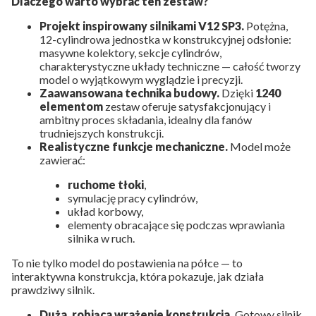
Dlaczego warto wybrać ten zestaw?
Projekt inspirowany silnikami V12 SP3.
Potężna,
12-cylindrowa jednostka w konstrukcyjnej odsłonie:
masywne kolektory, sekcje cylindrów,
charakterystyczne układy techniczne — całość tworzy
model o wyjątkowym wyglądzie i precyzji.
Zaawansowana technika budowy.
Dzięki
1240
elementom
zestaw oferuje satysfakcjonujący i
ambitny proces składania, idealny dla fanów
trudniejszych konstrukcji.
Realistyczne funkcje mechaniczne.
Model może
zawierać:
ruchome tłoki
,
symulację pracy cylindrów,
układ korbowy,
elementy obracające się podczas wprawiania
silnika w ruch.
To nie tylko model do postawienia na półce — to
interaktywna konstrukcja, która pokazuje, jak działa
prawdziwy silnik.
Duża, robiąca wrażenie konstrukcja.
Gotowy silnik