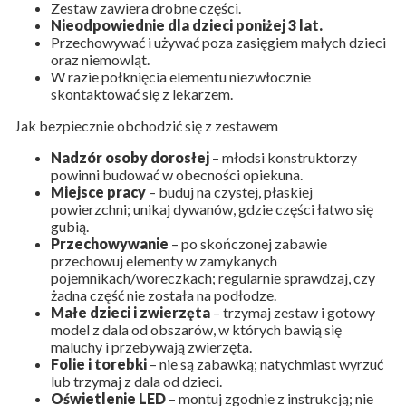
Zestaw zawiera drobne części.
Nieodpowiednie dla dzieci poniżej 3 lat.
Przechowywać i używać poza zasięgiem małych dzieci
oraz niemowląt.
W razie połknięcia elementu niezwłocznie
skontaktować się z lekarzem.
Jak bezpiecznie obchodzić się z zestawem
Nadzór osoby dorosłej
– młodsi konstruktorzy
powinni budować w obecności opiekuna.
Miejsce pracy
– buduj na czystej, płaskiej
powierzchni; unikaj dywanów, gdzie części łatwo się
gubią.
Przechowywanie
– po skończonej zabawie
przechowuj elementy w zamykanych
pojemnikach/woreczkach; regularnie sprawdzaj, czy
żadna część nie została na podłodze.
Małe dzieci i zwierzęta
– trzymaj zestaw i gotowy
model z dala od obszarów, w których bawią się
maluchy i przebywają zwierzęta.
Folie i torebki
– nie są zabawką; natychmiast wyrzuć
lub trzymaj z dala od dzieci.
Oświetlenie LED
– montuj zgodnie z instrukcją; nie