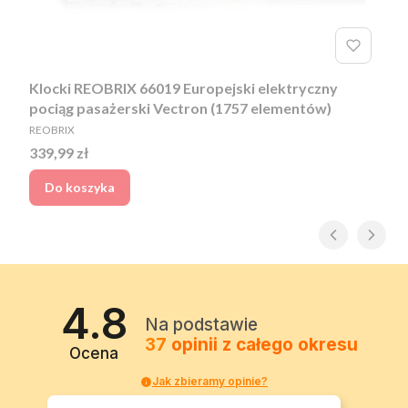
Klocki REOBRIX 66019 Europejski elektryczny
pociąg pasażerski Vectron (1757 elementów)
PRODUCENT
REOBRIX
Cena
339,99 zł
Do koszyka
4.8
Na podstawie
37
opinii
z całego okresu
Ocena
Jak zbieramy opinie?