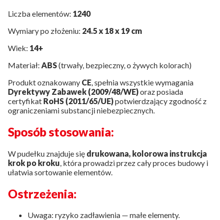
Liczba elementów:
1240
Wymiary po złożeniu:
24.5 x 18 x 19 cm
Wiek:
14+
Materiał:
ABS
(trwały, bezpieczny, o żywych kolorach)
Produkt oznakowany
CE
, spełnia wszystkie wymagania
Dyrektywy Zabawek (2009/48/WE)
oraz posiada
certyfikat
RoHS (2011/65/UE)
potwierdzający zgodność z
ograniczeniami substancji niebezpiecznych.
Sposób stosowania:
W pudełku znajduje się
drukowana, kolorowa instrukcja
krok po kroku
, która prowadzi przez cały proces budowy i
ułatwia sortowanie elementów.
Ostrzeżenia:
Uwaga: ryzyko zadławienia — małe elementy.