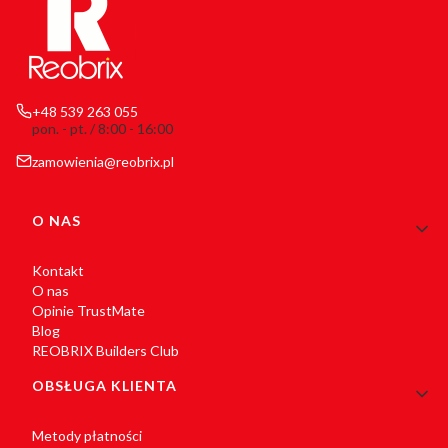
+48 539 263 055
pon. - pt. / 8:00 - 16:00
zamowienia@reobrix.pl
Linki w stopce
O NAS
Kontakt
O nas
Opinie TrustMate
Blog
REOBRIX Builders Club
OBSŁUGA KLIENTA
Metody płatności