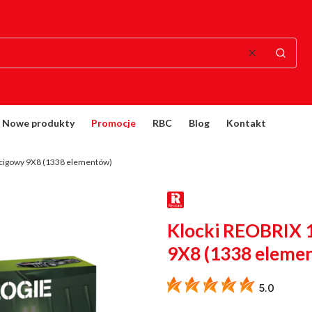
Wyczyść
Szukaj
Nowe produkty
Promocje
RBC
Blog
Kontakt
cigowy 9X8 (1338 elementów)
Klocki REOBRIX 
9X8 (1338 eleme
5.0