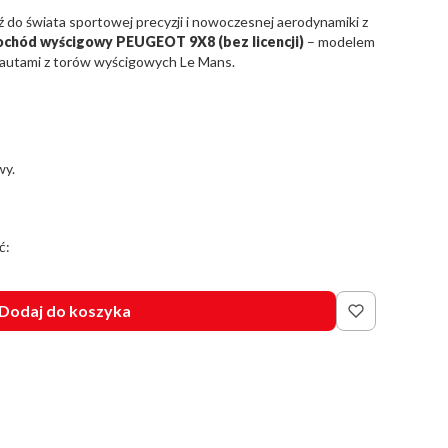
 do świata sportowej precyzji i nowoczesnej aerodynamiki z
ochód wyścigowy
PEUGEOT
9X8 (bez licencji)
– modelem
autami z torów wyścigowych Le Mans.
wy.
ć:
Dodaj do koszyka