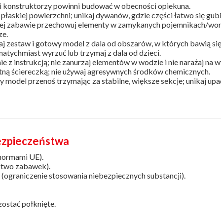
i konstruktorzy powinni budować w obecności opiekuna.
, płaskiej powierzchni; unikaj dywanów, gdzie części łatwo się gubi
ej zabawie przechowuj elementy w zamykanych pojemnikach/worec
ze.
j zestaw i gotowy model z dala od obszarów, w których bawią się
natychmiast wyrzuć lub trzymaj z dala od dzieci.
e z instrukcją; nie zanurzaj elementów w wodzie i nie narażaj na
tną ściereczką; nie używaj agresywnych środków chemicznych.
 model przenoś trzymając za stabilne, większe sekcje; unikaj up
bezpieczeństwa
normami UE).
stwo zabawek).
ograniczenie stosowania niebezpiecznych substancji).
ostać połknięte.