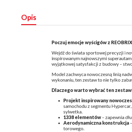
Opis
Poczuj emocje wyścigów z REOBRI
Wejdź do świata sportowej precyzji i 
inspirowanym najnowszymi superautami 
wyjątkowej satysfakcji z budowy – stwo
Model zachwyca nowoczesną linią nadwoz
wykonaniu, ten zestaw to nie tylko zabaw
Dlaczego warto wybrać ten zestaw
Projekt inspirowany nowocz
samochodu z segmentu Hypercar, 
sylwetka.
1338 elementów
– zapewnia dłu
Aerodynamiczna konstrukcja
–
torowego.