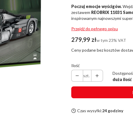
Poczuj emocje wyścigów.
Wejdź
zestawem
REOBRIX 11031 Sam
inspirowanym najnowszymi super
Przejdź do pełnego opisu
Cena
279,99 zł
w tym 23% VAT
w tym
23%
VAT
Ceny podane bez kosztów dosta
Ilość
Dostępnoś
szt.
duża ilość
Czas wysyłki:
24 godziny