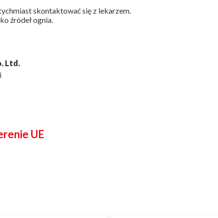
tychmiast skontaktować się z lekarzem.
ko źródeł ognia.
. Ltd.
i
erenie UE