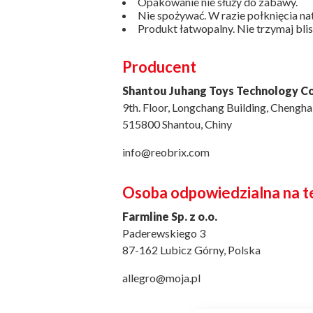
Opakowanie nie służy do zabawy.
Nie spożywać. W razie połknięcia na
Produkt łatwopalny. Nie trzymaj blis
Producent
Shantou Juhang Toys Technology Co
9th. Floor, Longchang Building, Chengha
515800 Shantou, Chiny
info@reobrix.com
Osoba odpowiedzialna na t
Farmline Sp. z o.o.
Paderewskiego 3
87-162 Lubicz Górny, Polska
allegro@moja.pl