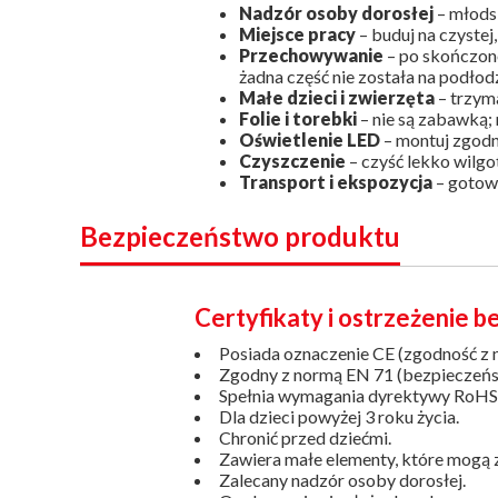
Nadzór osoby dorosłej
– młods
Miejsce pracy
– buduj na czystej
Przechowywanie
– po skończon
żadna część nie została na podłod
Małe dzieci i zwierzęta
– trzyma
Folie i torebki
– nie są zabawką; 
Oświetlenie LED
– montuj zgodni
Czyszczenie
– czyść lekko wilgo
Transport i ekspozycja
– gotowy
Bezpieczeństwo produktu
Certyfikaty i ostrzeżenie 
Posiada oznaczenie CE (zgodność z 
Zgodny z normą EN 71 (bezpieczeń
Spełnia wymagania dyrektywy RoHS (
Dla dzieci powyżej 3 roku życia.
Chronić przed dziećmi.
Zawiera małe elementy, które mogą z
Zalecany nadzór osoby dorosłej.