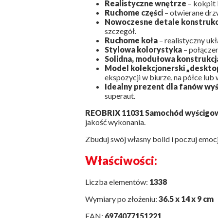
Realistyczne wnętrze
– kokpit 
Ruchome części
– otwierane drz
Nowoczesne detale konstrukc
szczegół.
Ruchome koła
– realistyczny uk
Stylowa kolorystyka
– połączen
Solidna, modułowa konstrukcj
Model kolekcjonerski „deskto
ekspozycji w biurze, na półce lub
Idealny prezent dla fanów wyś
superaut.
REOBRIX 11031 Samochód wyścigo
jakość wykonania.
Zbuduj swój własny bolid i poczuj emoc
Właściwości:
Liczba elementów:
1338
Wymiary po złożeniu:
36.5 x 14 x 9 cm
EAN:
6974077151221