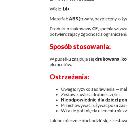
Wiek:
14+
Materiał:
ABS
(trwały, bezpieczny, o ż
Produkt oznakowany
CE
, spełnia wszy
potwierdzający zgodność z ograniczenia
Sposób stosowania:
W pudełku znajduje się
drukowana, kol
elementów.
Ostrzeżenia:
Uwaga: ryzyko zadławienia — mał
Zestaw zawiera drobne części.
Nieodpowiednie dla dzieci poniż
Przechowywać i używać poza zasi
W razie połknięcia elementu niez
Jak bezpiecznie obchodzić się z zesta