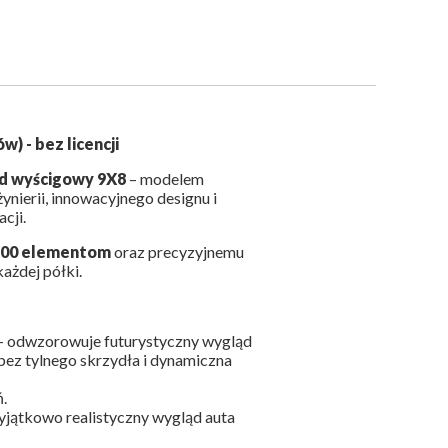
) - bez licencji
d wyścigowy 9X8
– modelem
ierii, innowacyjnego designu i
cji.
300 elementom
oraz precyzyjnemu
każdej półki.
– odwzorowuje futurystyczny wygląd
ez tylnego skrzydła i dynamiczna
.
wyjątkowo realistyczny wygląd auta