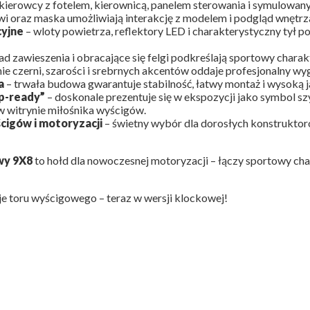
kierowcy z fotelem, kierownicą, panelem sterowania i symulowan
wi oraz maska umożliwiają interakcję z modelem i podgląd wnętrz
yjne
– wloty powietrza, reflektory LED i charakterystyczny tył 
ład zawieszenia i obracające się felgi podkreślają sportowy chara
ie czerni, szarości i srebrnych akcentów oddaje profesjonalny w
a
– trwała budowa gwarantuje stabilność, łatwy montaż i wysoką 
p-ready”
– doskonale prezentuje się w ekspozycji jako symbol szy
 w witrynie miłośnika wyścigów.
cigów i motoryzacji
– świetny wybór dla dorosłych konstrukto
wy 9X8
to hołd dla nowoczesnej motoryzacji – łączy sportowy cha
je toru wyścigowego – teraz w wersji klockowej!