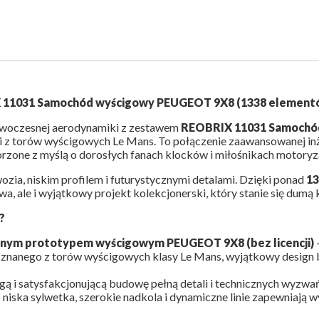
X 11031 Samochód wyścigowy
PEUGEOT
9X8 (1338 elementów
nowoczesnej aerodynamiki z zestawem
REOBRIX 11031 Samochó
z torów wyścigowych Le Mans. To połączenie zaawansowanej inżyn
rzone z myślą o dorosłych fanach klocków i miłośnikach motoryza
ia, niskim profilem i futurystycznymi detalami. Dzięki ponad
1
a, ale i wyjątkowy projekt kolekcjonerski, który stanie się dumą 
?
esnym prototypem wyścigowym
PEUGEOT
9X8 (bez licencji)
znanego z torów wyścigowych klasy Le Mans, wyjątkowy design b
gą i satysfakcjonującą budowę pełną detali i technicznych wyzwań
 niska sylwetka, szerokie nadkola i dynamiczne linie zapewniają 