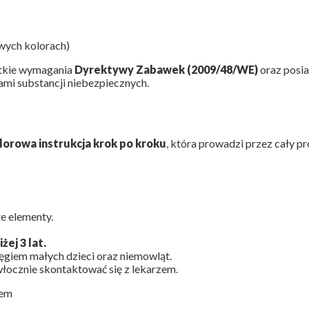
ywych kolorach)
stkie wymagania
Dyrektywy Zabawek (2009/48/WE)
oraz posia
mi substancji niebezpiecznych.
orowa instrukcja krok po kroku
, która prowadzi przez cały p
e elementy.
ej 3 lat.
ęgiem małych dzieci oraz niemowląt.
włocznie skontaktować się z lekarzem.
wem