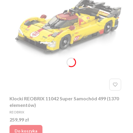
Klocki REOBRIX 11042 Super Samochód 499 (1370
elementów)
PRODUCENT
REOBRIX
Cena
259,99 zł
Do koszyka