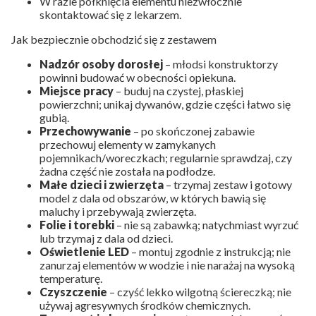
W razie połknięcia elementu niezwłocznie
skontaktować się z lekarzem.
Jak bezpiecznie obchodzić się z zestawem
Nadzór osoby dorosłej
– młodsi konstruktorzy
powinni budować w obecności opiekuna.
Miejsce pracy
– buduj na czystej, płaskiej
powierzchni; unikaj dywanów, gdzie części łatwo się
gubią.
Przechowywanie
– po skończonej zabawie
przechowuj elementy w zamykanych
pojemnikach/woreczkach; regularnie sprawdzaj, czy
żadna część nie została na podłodze.
Małe dzieci i zwierzęta
– trzymaj zestaw i gotowy
model z dala od obszarów, w których bawią się
maluchy i przebywają zwierzęta.
Folie i torebki
– nie są zabawką; natychmiast wyrzuć
lub trzymaj z dala od dzieci.
Oświetlenie LED
– montuj zgodnie z instrukcją; nie
zanurzaj elementów w wodzie i nie narażaj na wysoką
temperaturę.
Czyszczenie
– czyść lekko wilgotną ściereczką; nie
używaj agresywnych środków chemicznych.