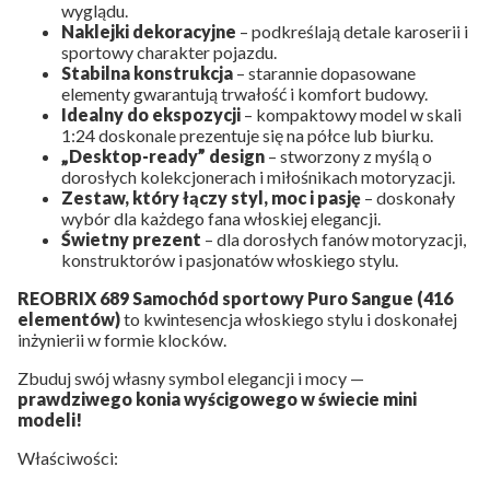
wyglądu.
Naklejki dekoracyjne
– podkreślają detale karoserii i
sportowy charakter pojazdu.
Stabilna konstrukcja
– starannie dopasowane
elementy gwarantują trwałość i komfort budowy.
Idealny do ekspozycji
– kompaktowy model w skali
1:24 doskonale prezentuje się na półce lub biurku.
„Desktop-ready” design
– stworzony z myślą o
dorosłych kolekcjonerach i miłośnikach motoryzacji.
Zestaw, który łączy styl, moc i pasję
– doskonały
wybór dla każdego fana włoskiej elegancji.
Świetny prezent
– dla dorosłych fanów motoryzacji,
konstruktorów i pasjonatów włoskiego stylu.
REOBRIX 689 Samochód sportowy Puro Sangue (416
elementów)
to kwintesencja włoskiego stylu i doskonałej
inżynierii w formie klocków.
Zbuduj swój własny symbol elegancji i mocy —
prawdziwego konia wyścigowego w świecie mini
modeli!
Właściwości: