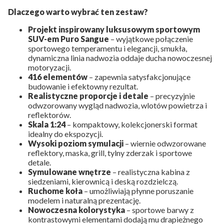
Dlaczego warto wybrać ten zestaw?
Projekt inspirowany luksusowym sportowym
SUV-em Puro Sangue
– wyjątkowe połączenie
sportowego temperamentu i elegancji, smukła,
dynamiczna linia nadwozia oddaje ducha nowoczesnej
motoryzacji.
416 elementów
– zapewnia satysfakcjonujące
budowanie i efektowny rezultat.
Realistyczne proporcje i detale
– precyzyjnie
odwzorowany wygląd nadwozia, wlotów powietrza i
reflektorów.
Skala 1:24
– kompaktowy, kolekcjonerski format
idealny do ekspozycji.
Wysoki poziom symulacji
– wiernie odwzorowane
reflektory, maska, grill, tylny zderzak i sportowe
detale.
Symulowane wnętrze
– realistyczna kabina z
siedzeniami, kierownicą i deską rozdzielczą.
Ruchome koła
– umożliwiają płynne poruszanie
modelem i naturalną prezentację.
Nowoczesna kolorystyka
– sportowe barwy z
kontrastowymi elementami dodają mu drapieżnego