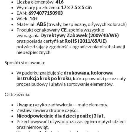
Liczba elementów:
416
Wymiary po złożeniu:
17 x 7.5 x 5 cm
EAN:
6974077150903
Wiek:
14+
Materiał:
ABS
(trwały, bezpieczny, o żywych kolorach)
Produkt oznakowany
CE
, spełnia wszystkie
wymagania
Dyrektywy Zabawek (2009/48/WE)
oraz posiada certyfikat
RoHS (2011/65/UE)
potwierdzający zgodność z ograniczeniami substancji
niebezpiecznych.
Sposób stosowania:
W pudełku znajduje się
drukowana, kolorowa
instrukcja krok po kroku
, która prowadzi przez cały
proces budowy i ułatwia sortowanie elementów.
Ostrzeżenia:
Uwaga: ryzyko zadławienia — małe elementy.
Zestaw zawiera drobne części.
Nieodpowiednie dla dzieci poniżej 3 lat.
Przechowywać i używać poza zasięgiem małych dzieci
oraz niemowląt.