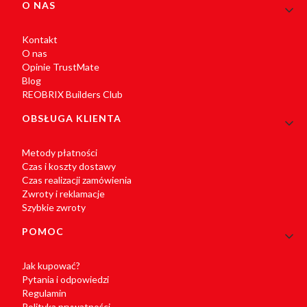
Linki w stopce
O NAS
Kontakt
O nas
Opinie TrustMate
Blog
REOBRIX Builders Club
OBSŁUGA KLIENTA
Metody płatności
Czas i koszty dostawy
Czas realizacji zamówienia
Zwroty i reklamacje
Szybkie zwroty
POMOC
Jak kupować?
Pytania i odpowiedzi
Regulamin
Polityka prywatności