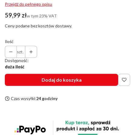
Przejdź do pełnego opisu
Cena
59,99 zł
w tym 23% VAT
w tym
23%
VAT
Ceny podane bez kosztów dostawy.
Ilość
szt.
Dostępność:
duża ilość
Dodaj do koszyka
Czas wysyłki:
24 godziny