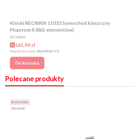
Klocki REOBRIX 11033 Samochód klasyczny
Phantom II (865 elementów)
PRODUCENT
REOBRIX
Cena promocyjna
161,99 zł
Najniższa cena:
152,99 zł
+6%
Do koszyka
Polecane produkty
Bestseller
Nowość